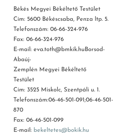
Békés Megyei Békéltető Testület
Cím: 5600 Békéscsaba, Penza ltp. 5.
Telefonszám: 06-66-324-976
Fax: 06-66-324-976
E-mail: eva.toth@bmkik.huBorsod-
Abaúj-
Zemplén Megyei Békéltető
Testület
Cím: 3525 Miskolc, Szentpáli u. 1.
Telefonszám:06-46-501-091;06-4
6-501-
870
Fax: 06-46-501-099
E-mail:
bekeltetes@bokik.hu