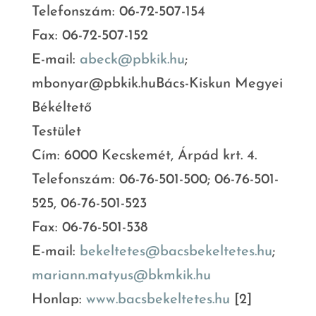
Telefonszám: 06-72-507-154
Fax: 06-72-507-152
E-mail:
abeck@pbkik.hu
;
mbonyar@pbkik.huBács-Kiskun Megyei
Békéltető
Testület
Cím: 6000 Kecskemét, Árpád krt. 4.
Telefonszám: 06-76-501-500; 06-76-501-
525, 06-76-501-523
Fax: 06-76-501-538
E-mail:
bekeltetes@bacsbekeltetes.hu
;
mariann.matyus@bkmkik.hu
Honlap:
www.bacsbekeltetes.hu
[2]