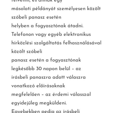
felvenni, és annak egy
másolati példányát személyesen közölt
szóbeli panasz esetén
helyben a fogyasztónak átadni.
Telefonon vagy egyéb elektronikus
hírközlési szolgáltatás felhasználásával
közölt szóbeli
panasz esetén a fogyasztónak
legkésőbb 30 napon belül – az
írásbeli panaszra adott válaszra
vonatkozó előírásoknak
megfelelően – az érdemi válasszal
egyidejűleg megküldeni.
Egyebekben pedig az írásbeli