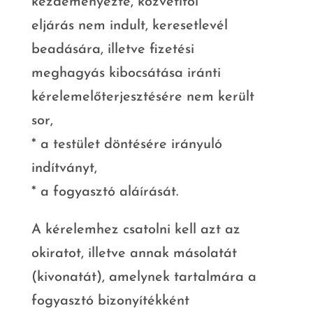
kezdeményezte, közvetítői
eljárás nem indult, keresetlevél
beadására, illetve fizetési
meghagyás kibocsátása iránti
kérelemelőterjesztésére nem került
sor,
* a testület döntésére irányuló
indítványt,
* a fogyasztó aláírását.
A kérelemhez csatolni kell azt az
okiratot, illetve annak másolatát
(kivonatát), amelynek tartalmára a
fogyasztó bizonyítékként