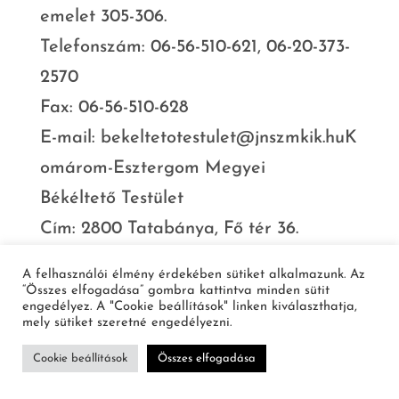
emelet 305-306.
Telefonszám: 06-56-510-621, 06-20-373-
2570
Fax: 06-56-510-628
E-mail: bekeltetotestulet@jnszmkik.huK
omárom-Esztergom Megyei
Békéltető Testület
Cím: 2800 Tatabánya, Fő tér 36.
Telefonszám: 06-34-513-027
A felhasználói élmény érdekében sütiket alkalmazunk. Az
Fax: 06-34-316-259
“Összes elfogadása” gombra kattintva minden sütit
engedélyez. A "Cookie beállítások" linken kiválaszthatja,
E-mail:
szilvi@kemkik.hu
mely sütiket szeretné engedélyezni.
Cookie beállítások
Összes elfogadása
Nógrád Megyei Békéltető Testület
Open ch
Cím: 3100 Salgótarján, Alkotmány út