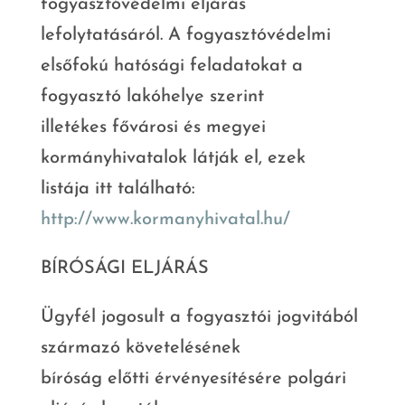
fogyasztóvédelmi eljárás
lefolytatásáról. A fogyasztóvédelmi
elsőfokú hatósági feladatokat a
fogyasztó lakóhelye szerint
illetékes fővárosi és megyei
kormányhivatalok látják el, ezek
listája itt található:
http://www.kormanyhivatal.hu/
BÍRÓSÁGI ELJÁRÁS
Ügyfél jogosult a fogyasztói jogvitából
származó követelésének
bíróság előtti érvényesítésére polgári