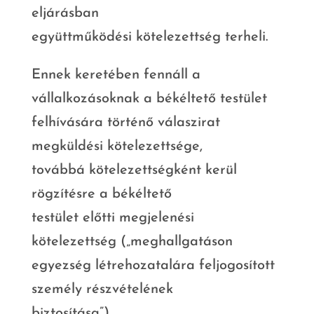
eljárásban
együttműködési kötelezettség terheli.
Ennek keretében fennáll a
vállalkozásoknak a békéltető testület
felhívására történő válaszirat
megküldési kötelezettsége,
továbbá kötelezettségként kerül
rögzítésre a békéltető
testület előtti megjelenési
kötelezettség („meghallgatáson
egyezség létrehozatalára feljogosított
személy részvételének
biztosítása”).